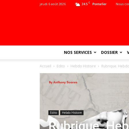
C
jeudi 6 août 2026
24.5
Nous co
Pontarlier
NOS SERVICES
DOSSIER
Accueil
Edito
Hebdo Histoire
Rubrique. Hebdo 
Edito
Hebdo Histoire
Rubrique. Heb