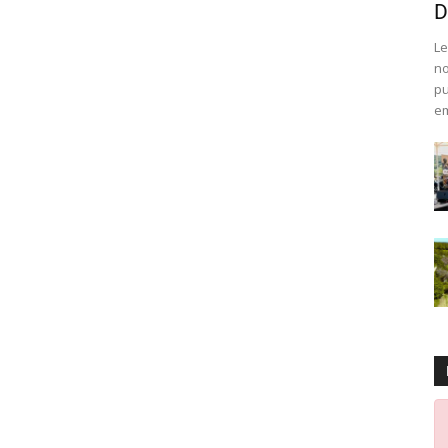
D
Le
no
pu
em