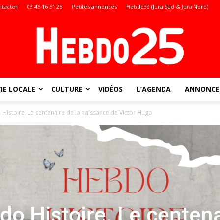
ntacter
03 45 16 51 25
Petites annonces
Hebdo39 (Jura Sud & Jura Nord)
VIE LOCALE
CULTURE
VIDÉOS
L’AGENDA
ANNONCES
Doubs
Histoire. Le centenaire de la naissance de Victor Hugo
:
do Histoire. Le centen