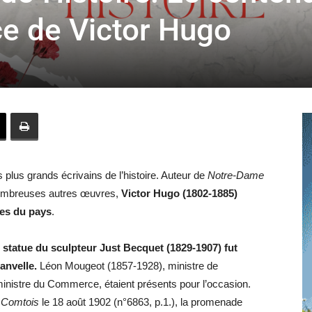
toute
ce de Victor Hugo
l'info
s plus grands écrivains de l’histoire. Auteur de
Notre-Dame
locale
ombreuses autres œuvres,
Victor Hugo
(1802-1885)
res du pays
.
statue du sculpteur Just Becquet (1829-1907) fut
anvelle.
Léon Mougeot (1857-1928), ministre de
–
 ministre du Commerce, étaient présents pour l’occasion.
t Comtois
le 18 août 1902 (n°6863, p.1.), la promenade