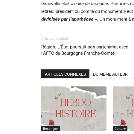
Granvelle était «
noire de monde
». Parmi les d
lettres, président du comité du monument » eut
divinisée par l’apothéose
»
. Un monument à ad
Article précédent
Région. L’État poursuit son partenariat avec
l’AFTC de Bourgogne Franche-Comté
ARTICLES CONNEXES
DU MÊME AUTEUR
Besançon
Culture