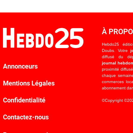
À PROP
Hebdo25 éditi
Doubs. Votre
j
diffusé du d
journal hebdo
Annonceurs
proximité diffus
chaque semaine
commerces locau
Mentions Légales
abonnement dan
Confidentialité
©Copyright ©20
Contactez-nous