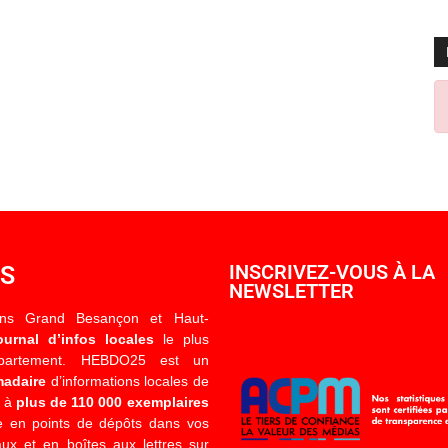
OS
INSCRIVEZ-VOUS À LA
NEWSLETTER
ons Grand Besançon et Haut-
ournal d’infos locales
le plus
épartement. HEBDO25 est un
madaire
d’informations locales de
é à
plus de 110 000 exemplaires
 en points de dépôts dans vos
x et en boîtes aux lettres sur