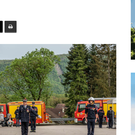
toute
l'info
locale
–