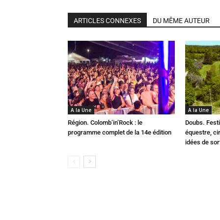
ARTICLES CONNEXES
DU MÊME AUTEUR
A la Une
A la Une
Région. Colomb’in’Rock : le
Doubs. Festi
programme complet de la 14e édition
équestre, cir
idées de so