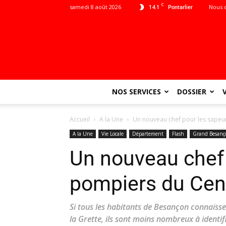
C
samedi 8 août 2026
14.1
Nous 
Pontarlier
NOS SERVICES
DOSSIER
Accueil
A la Une
Un nouveau chef pour les sapeu
A la Une
Vie Locale
Département
Flash
Grand Besanç
Un nouveau chef 
pompiers du Cen
Si tous les habitants de Besançon connaisse
la Grette, ils sont moins nombreux à identif