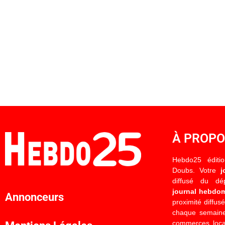
À PROP
Hebdo25 éditi
Doubs. Votre
j
diffusé du d
journal hebdo
Annonceurs
proximité diffus
chaque semaine
commerces locau