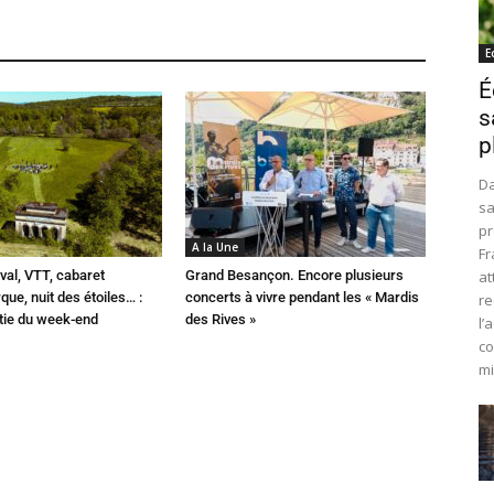
E
É
s
p
Da
sa
pr
A la Une
Fr
val, VTT, cabaret
Grand Besançon. Encore plusieurs
at
que, nuit des étoiles… :
concerts à vivre pendant les « Mardis
re
rtie du week-end
des Rives »
l’
co
mi