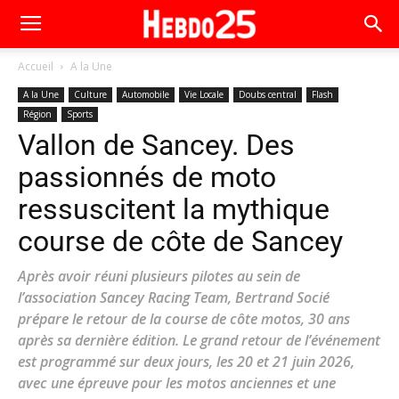
Accueil
A la Une
A la Une
Culture
Automobile
Vie Locale
Doubs central
Flash
Région
Sports
Vallon de Sancey. Des
passionnés de moto
ressuscitent la mythique
course de côte de Sancey
Après avoir réuni plusieurs pilotes au sein de
l’association Sancey Racing Team, Bertrand Socié
prépare le retour de la course de côte motos, 30 ans
après sa dernière édition. Le grand retour de l’événement
est programmé sur deux jours, les 20 et 21 juin 2026,
avec une épreuve pour les motos anciennes et une