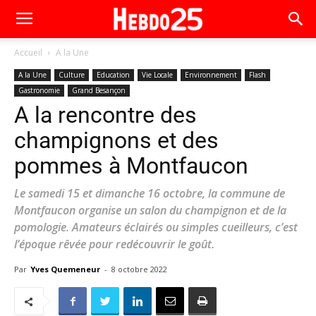
Accueil
A la Une
A la Une
Culture
Education
Vie Locale
Environnement
Flash
Gastronomie
Grand Besançon
A la rencontre des
champignons et des
pommes à Montfaucon
Le samedi 15 et dimanche 16 octobre, la commune de
Montfaucon organise un salon du champignon et de la
pomologie. Amateurs éclairés ou simples cueilleurs, c’est
l’époque rêvée pour redécouvrir le goût.
Par
Yves Quemeneur
-
8 octobre 2022