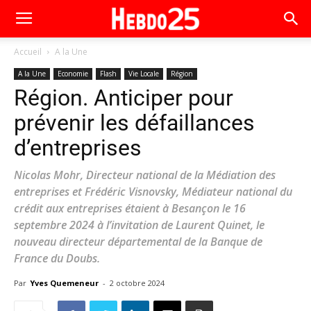
Accueil
A la Une
A la Une
Economie
Flash
Vie Locale
Région
Région. Anticiper pour
prévenir les défaillances
d’entreprises
Nicolas Mohr, Directeur national de la Médiation des
entreprises et Frédéric Visnovsky, Médiateur national du
crédit aux entreprises étaient à Besançon le 16
septembre 2024 à l’invitation de Laurent Quinet, le
nouveau directeur départemental de la Banque de
France du Doubs.
Par
Yves Quemeneur
-
2 octobre 2024