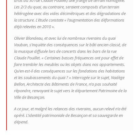
droit du 30 rue Claude Pouillet) une frange de terrain homogène.
Les 2/3 du quai, au contraire, seraient composés d’un terrain
hétérogène avec des vides décimétriques et des dégradations de
la structure. L’étude constate
« l’augmentation des déformations
déjà relevées en 2010 ».
Olivier Blondeau, et avec lui de nombreux riverains du quai
Vauban, s’inquiète des conséquences sur le bâti ancien classé, de
la musique diffusée lors de concerts dans les bars de la rue
Claude Pouillet.
« Certaines basses fréquences ont pour effet de
faire trembler les meubles ou les objets dans nos appartements.
Qu’en est-il des conséquences sur les fondations des habitations
et les soubassements du quai ? »
Interrogée sur le sujet, Nadège
Bellon, Architecte des Bâtiments de France, n’a pas souhaité
répondre, renvoyant le sujet vers le département Patrimoine de la
Ville de Besançon.
A ce jour, et malgré les relances des riverains, aucun relevé n’a été
opéré. L’identité patrimoniale de Besançon et sa sauvegarde en
dépend.