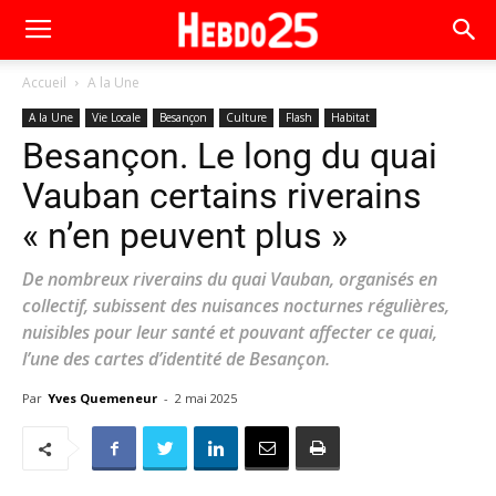
Accueil
A la Une
A la Une
Vie Locale
Besançon
Culture
Flash
Habitat
Besançon. Le long du quai
Vauban certains riverains
« n’en peuvent plus »
De nombreux riverains du quai Vauban, organisés en
collectif, subissent des nuisances nocturnes régulières,
nuisibles pour leur santé et pouvant affecter ce quai,
l’une des cartes d’identité de Besançon.
Par
Yves Quemeneur
-
2 mai 2025