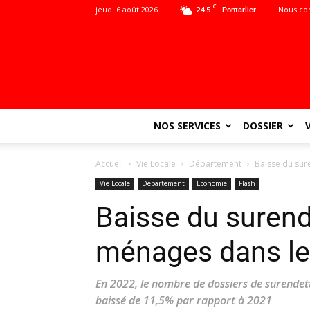
C
jeudi 6 août 2026
24.5
Nous co
Pontarlier
NOS SERVICES
DOSSIER
Accueil
Vie Locale
Département
Baisse du su
Vie Locale
Département
Economie
Flash
Baisse du suren
ménages dans l
En 2022, le nombre de dossiers de surende
baissé de 11,5% par rapport à 2021