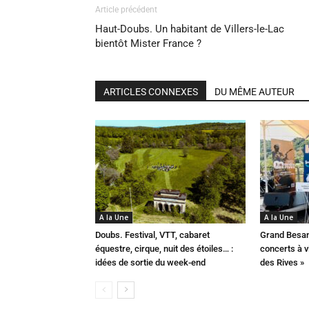
Article précédent
Haut-Doubs. Un habitant de Villers-le-Lac
bientôt Mister France ?
ARTICLES CONNEXES
DU MÊME AUTEUR
A la Une
A la Une
Doubs. Festival, VTT, cabaret
Grand Besan
équestre, cirque, nuit des étoiles… :
concerts à v
idées de sortie du week-end
des Rives »