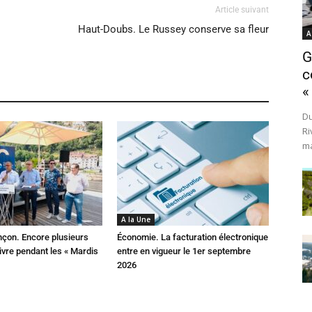
Article suivant
Haut-Doubs. Le Russey conserve sa fleur
A
G
c
«
Du
Ri
ma
A la Une
çon. Encore plusieurs
Économie. La facturation électronique
ivre pendant les « Mardis
entre en vigueur le 1er septembre
2026