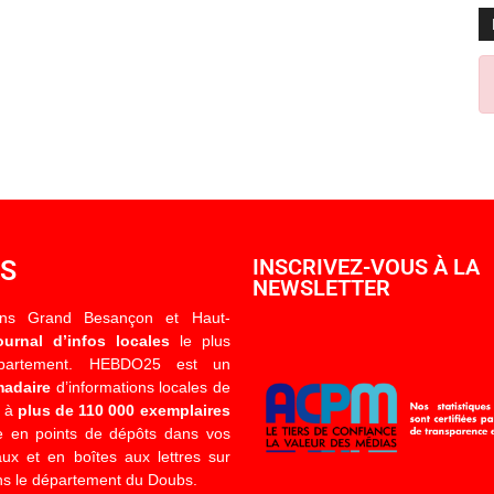
OS
INSCRIVEZ-VOUS À LA
NEWSLETTER
ons Grand Besançon et Haut-
ournal d’infos locales
le plus
épartement. HEBDO25 est un
madaire
d’informations locales de
é à
plus de 110 000 exemplaires
 en points de dépôts dans vos
x et en boîtes aux lettres sur
s le département du Doubs.