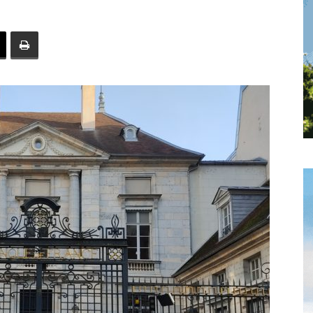
toute
l'info
locale
–