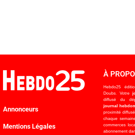
À PROP
Hebdo25 éditi
Doubs. Votre
j
diffusé du d
journal hebdo
Annonceurs
proximité diffus
chaque semaine
commerces locau
Mentions Légales
abonnement dan