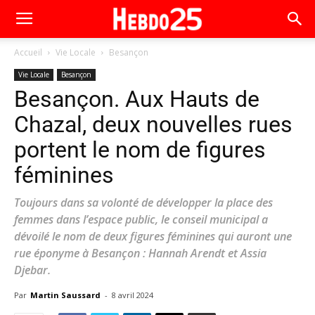
Accueil
Vie Locale
Besançon
Vie Locale
Besançon
Besançon. Aux Hauts de
Chazal, deux nouvelles rues
portent le nom de figures
féminines
Toujours dans sa volonté de développer la place des
femmes dans l’espace public, le conseil municipal a
dévoilé le nom de deux figures féminines qui auront une
rue éponyme à Besançon : Hannah Arendt et Assia
Djebar.
Par
Martin Saussard
-
8 avril 2024