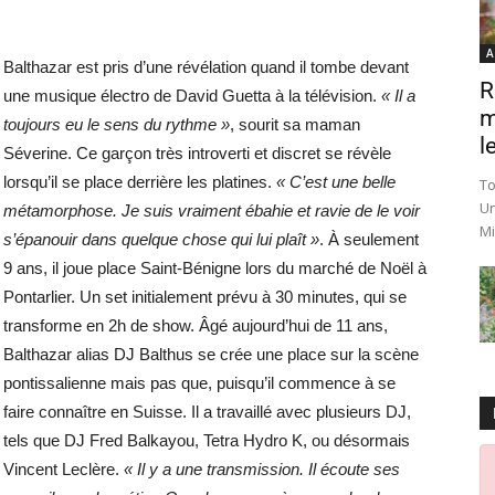
A
Balthazar est pris d’une révélation quand il tombe devant
R
une musique électro de David Guetta à la télévision.
« Il a
m
toujours eu le sens du rythme »
, sourit sa maman
le
Séverine. Ce garçon très introverti et discret se révèle
lorsqu’il se place derrière les platines.
« C’est une belle
To
Un
métamorphose. Je suis vraiment ébahie et ravie de le voir
Mi
s’épanouir dans quelque chose qui lui plaît »
. À seulement
9 ans, il joue place Saint-Bénigne lors du marché de Noël à
Pontarlier. Un set initialement prévu à 30 minutes, qui se
transforme en 2h de show. Âgé aujourd’hui de 11 ans,
Balthazar alias DJ Balthus se crée une place sur la scène
pontissalienne mais pas que, puisqu’il commence à se
faire connaître en Suisse. Il a travaillé avec plusieurs DJ,
tels que DJ Fred Balkayou, Tetra Hydro K, ou désormais
Vincent Leclère.
« Il y a une transmission. Il écoute ses