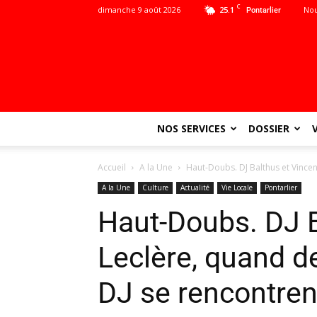
C
dimanche 9 août 2026
25.1
Nou
Pontarlier
NOS SERVICES
DOSSIER
Accueil
A la Une
Haut-Doubs. DJ Balthus et Vincen
A la Une
Culture
Actualité
Vie Locale
Pontarlier
Haut-Doubs. DJ B
Leclère, quand d
DJ se rencontren