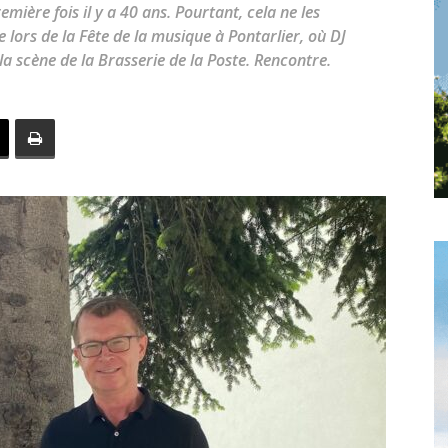
toute
mière fois il y a 40 ans. Pourtant, cela ne les
ors de la Fête de la musique à Pontarlier, où DJ
la scène de la Brasserie de la Poste. Rencontre.
l'info
locale
–