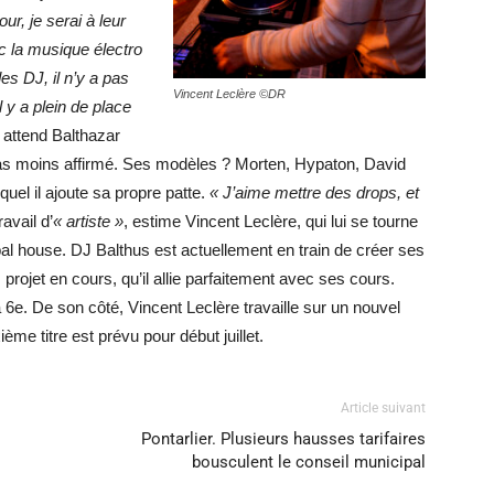
our, je serai à leur
ec la musique électro
es DJ, il n’y a pas
Vincent Leclère ©DR
 y a plein de place
 attend Balthazar
 pas moins affirmé. Ses modèles ? Morten, Hypaton, David
el il ajoute sa propre patte.
« J’aime mettre des drops, et
avail d’
« artiste »
, estime Vincent Leclère, qui lui se tourne
ribal house. DJ Balthus est actuellement en train de créer ses
rojet en cours, qu’il allie parfaitement avec ses cours.
 6e. De son côté, Vincent Leclère travaille sur un nouvel
e titre est prévu pour début juillet.
Article suivant
Pontarlier. Plusieurs hausses tarifaires
bousculent le conseil municipal