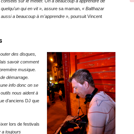
conseils sur le métier. On a beaucoup à apprendre de
quelqu’un qui en vit »
, assure sa maman,
« Balthazar
aussi a beaucoup à m’apprendre »
, poursuit Vincent
s
outer des disques,
ulais savoir comment
e première musique.
 de démarrage.
ucune info donc on se
 outils nous aident à
que d’anciens DJ que
xer lors de festivals
 y a toujours