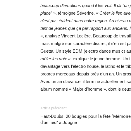
beaucoup d’émotions quand il les voit. Il dit “un j
place” »
, témoigne Séverine.
« Créer le lien av
n’est pas évident dans notre région. Au niveau d
tant de jeunes que ça par rapport aux anciens. Il
»
, analyse Vincent Leclère. Beaucoup de travail
mais malgré son caractère discret, il n’en est
Guetta. Un style EDM (electro dance music) auqu
mêler les voix »
, explique le jeune homme. Un tr
davantage vers l’electro house, le latino et le t
propres morceaux depuis près d’un an. Un gros p
Avec un an d’avance, il termine actuellement sa
album nommé « Major d’homme », dont le deuxièm
Article précédent
Haut-Doubs. 20 bougies pour la fête “Mémoire
d’un lieu” à Jougne