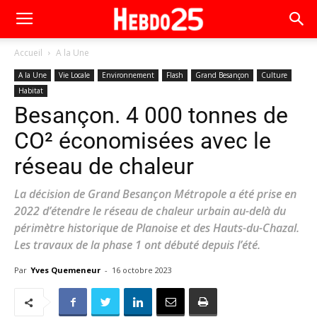
Accueil
A la Une
A la Une
Vie Locale
Environnement
Flash
Grand Besançon
Culture
Habitat
Besançon. 4 000 tonnes de
CO² économisées avec le
réseau de chaleur
La décision de Grand Besançon Métropole a été prise en
2022 d’étendre le réseau de chaleur urbain au-delà du
périmètre historique de Planoise et des Hauts-du-Chazal.
Les travaux de la phase 1 ont débuté depuis l’été.
Par
Yves Quemeneur
-
16 octobre 2023