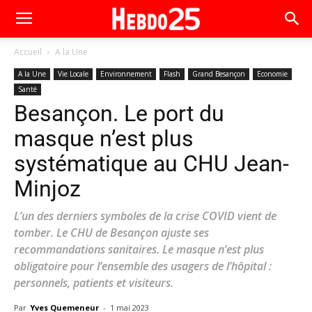
Accueil
A la Une
A la Une
Vie Locale
Environnement
Flash
Grand Besançon
Economie
Santé
Besançon. Le port du
masque n’est plus
systématique au CHU Jean-
Minjoz
L’un des derniers symboles de la crise COVID vient de
tomber. Le CHU de Besançon ajuste ses
recommandations sanitaires. Le masque n’est plus
obligatoire pour l’ensemble des usagers de l’hôpital :
personnels, patients et visiteurs.
Par
Yves Quemeneur
-
1 mai 2023