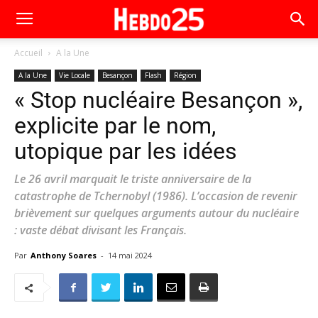
Accueil
A la Une
A la Une
Vie Locale
Besançon
Flash
Région
« Stop nucléaire Besançon »,
explicite par le nom,
utopique par les idées
Le 26 avril marquait le triste anniversaire de la
catastrophe de Tchernobyl (1986). L’occasion de revenir
brièvement sur quelques arguments autour du nucléaire
: vaste débat divisant les Français.
Par
Anthony Soares
-
14 mai 2024