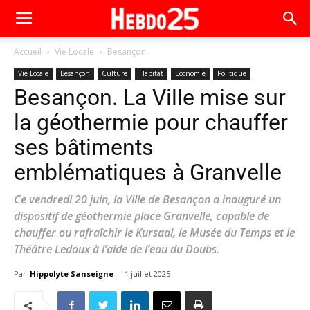
Accueil
Vie Locale
Besançon
Vie Locale
Besançon
Culture
Habitat
Economie
Politique
Besançon. La Ville mise sur
la géothermie pour chauffer
ses bâtiments
emblématiques à Granvelle
Ce vendredi 20 juin, la Ville de Besançon a inauguré un
dispositif de géothermie place Granvelle, capable de
chauffer ou rafraîchir le Kursaal, le Musée du Temps et le
Théâtre Ledoux à l’aide de l’eau du Doubs.
Par
Hippolyte Sanseigne
-
1 juillet 2025