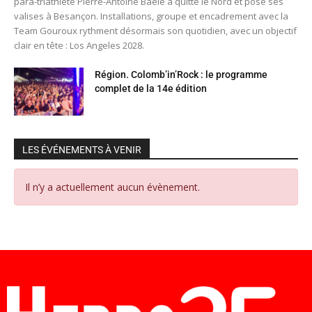
para-triathlète Pierre-Antoine Baele a quitté le Nord et posé ses
valises à Besançon. Installations, groupe et encadrement avec la
Team Gouroux rythment désormais son quotidien, avec un objectif
clair en tête : Los Angeles 2028.
Région. Colomb’in’Rock : le programme
complet de la 14e édition
LES ÉVÉNEMENTS À VENIR
Il n’y a actuellement aucun évènement.