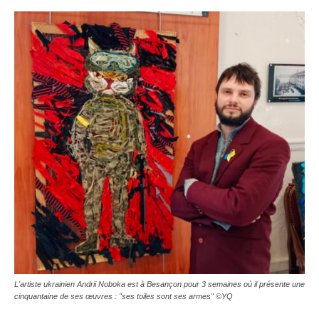
L'artiste ukrainien Andrii Noboka est à Besançon pour 3 semaines où il présente une
cinquantaine de ses œuvres : "ses toiles sont ses armes" ©YQ