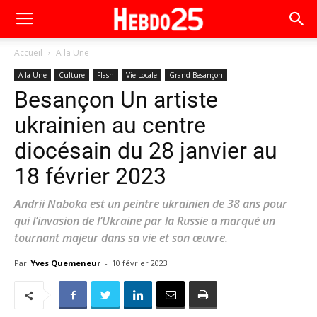
Accueil
A la Une
A la Une
Culture
Flash
Vie Locale
Grand Besançon
Besançon Un artiste
ukrainien au centre
diocésain du 28 janvier au
18 février 2023
Andrii Naboka est un peintre ukrainien de 38 ans pour
qui l’invasion de l’Ukraine par la Russie a marqué un
tournant majeur dans sa vie et son œuvre.
Par
Yves Quemeneur
-
10 février 2023