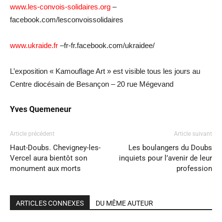
www.les-convois-solidaires.org
–
facebook.com/lesconvoissolidaires
www.ukraide.fr
–fr-fr.facebook.com/ukraidee/
L’exposition « Kamouflage Art » est visible tous les jours au
Centre diocésain de Besançon – 20 rue Mégevand
Yves Quemeneur
Article précédent
Article suivant
Haut-Doubs. Chevigney-les-
Les boulangers du Doubs
Vercel aura bientôt son
inquiets pour l’avenir de leur
monument aux morts
profession
ARTICLES CONNEXES
DU MÊME AUTEUR