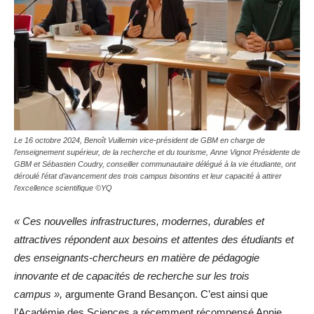
Le 16 octobre 2024, Benoît Vuillemin vice-président de GBM en charge de
l’enseignement supérieur, de la recherche et du tourisme, Anne Vignot Présidente de
GBM et Sébastien Coudry, conseiller communautaire délégué à la vie étudiante, ont
déroulé l’état d’avancement des trois campus bisontins et leur capacité à attirer
l’excellence scientifique ©YQ
« Ces nouvelles infrastructures, modernes, durables et
attractives répondent aux besoins et attentes des étudiants et
des enseignants-chercheurs en matière de pédagogie
innovante et de capacités de recherche sur les trois
campus »,
argumente Grand Besançon. C’est ainsi que
l’Académie des Sciences a récemment récompensé Annie