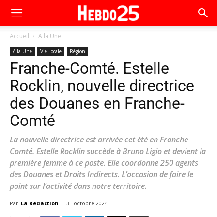
Accueil
A la Une
A la Une
Vie Locale
Région
Franche-Comté. Estelle
Rocklin, nouvelle directrice
des Douanes en Franche-
Comté
La nouvelle directrice est arrivée cet été en Franche-
Comté. Estelle Rocklin succède à Bruno Ligio et devient la
première femme à ce poste. Elle coordonne 250 agents
des Douanes et Droits Indirects. L’occasion de faire le
point sur l’activité dans notre territoire.
Par
La Rédaction
-
31 octobre 2024