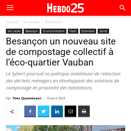
Accueil
Vie Locale
Besançon
Vie Locale
Besançon
Environnement
Flash
Economie
Santé
Besançon un nouveau site
de compostage collectif à
l’éco-quartier Vauban
Le Sybert poursuit sa politique ambitieuse de réduction
des déchets ménagers en développant des solutions de
compostage en proximité des habitations.
Par
Yves Quemeneur
-
16 avril 2023