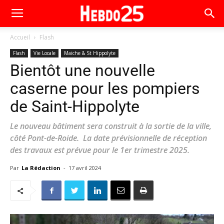
Accueil
Flash
Flash
Vie Locale
Maiche & St Hippolyte
Bientôt une nouvelle
caserne pour les pompiers
de Saint-Hippolyte
Le nouveau bâtiment sera construit à la sortie de la ville,
côté Pont-de-Roide. La date prévisionnelle de réception
des travaux est prévue pour le 1er trimestre 2025.
Par
La Rédaction
-
17 avril 2024