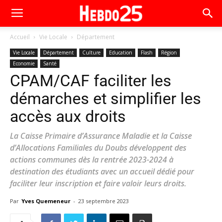
Accueil
Vie Locale
Département
Vie Locale
Département
Culture
Education
Flash
Région
Economie
Santé
CPAM/CAF faciliter les
démarches et simplifier les
accès aux droits
La Caisse Primaire d’Assurance Maladie et la Caisse
d’Allocations Familiales du Doubs développent des
actions communes dès la rentrée 2023-2024 à
destination des étudiants avec un accueil dédié pour
faciliter leur inscription et faire valoir leurs droits.
Par
Yves Quemeneur
-
23 septembre 2023