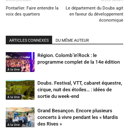
Article précédent
Article suivant
Pontarlier. Faire entendre la
Le département du Doubs agit
voix des quartiers
en faveur du développement
économique
ARTICLES CONNEXES
DU MÊME AUTEUR
Région. Colomb’in’Rock : le
programme complet de la 14e édition
A la Une
Doubs. Festival, VTT, cabaret équestre,
cirque, nuit des étoiles… : idées de
sortie du week-end
A la Une
Grand Besançon. Encore plusieurs
concerts à vivre pendant les « Mardis
des Rives »
A la Une