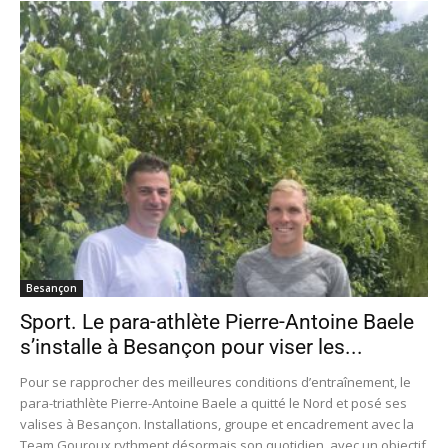
Besançon
Sport. Le para-athlète Pierre-Antoine Baele
s’installe à Besançon pour viser les...
Pour se rapprocher des meilleures conditions d’entraînement, le
para-triathlète Pierre-Antoine Baele a quitté le Nord et posé ses
valises à Besançon. Installations, groupe et encadrement avec la
Team Gouroux rythment désormais son quotidien, avec un objectif