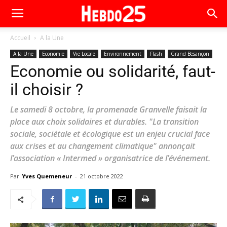
Accueil
A la Une
A la Une
Economie
Vie Locale
Environnement
Flash
Grand Besançon
Economie ou solidarité, faut-
il choisir ?
Le samedi 8 octobre, la promenade Granvelle faisait la
place aux choix solidaires et durables. "La transition
sociale, sociétale et écologique est un enjeu crucial face
aux crises et au changement climatique" annonçait
l’association « Intermed » organisatrice de l’événement.
Par
Yves Quemeneur
-
21 octobre 2022