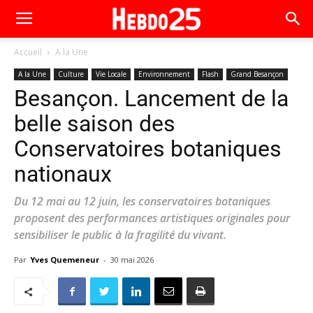
Accueil
A la Une
A la Une
Culture
Vie Locale
Environnement
Flash
Grand Besançon
Besançon. Lancement de la
belle saison des
Conservatoires botaniques
nationaux
Du 12 mai au 12 juin, les conservatoires botaniques
proposent des performances artistiques originales pour
sensibiliser le public à la fragilité du vivant.
Par
Yves Quemeneur
-
30 mai 2026