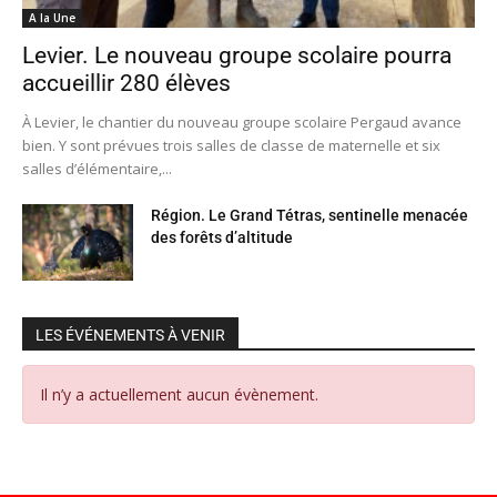
A la Une
Levier. Le nouveau groupe scolaire pourra
accueillir 280 élèves
À Levier, le chantier du nouveau groupe scolaire Pergaud avance
bien. Y sont prévues trois salles de classe de maternelle et six
salles d’élémentaire,...
Région. Le Grand Tétras, sentinelle menacée
des forêts d’altitude
LES ÉVÉNEMENTS À VENIR
Il n’y a actuellement aucun évènement.