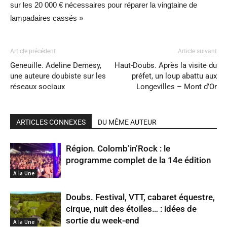
sur les 20 000 € nécessaires pour réparer la vingtaine de
lampadaires cassés »
Article précédent
Article suivant
Geneuille. Adeline Demesy,
Haut-Doubs. Après la visite du
une auteure doubiste sur les
préfet, un loup abattu aux
réseaux sociaux
Longevilles – Mont d’Or
ARTICLES CONNEXES
DU MÊME AUTEUR
Région. Colomb’in’Rock : le
programme complet de la 14e édition
A la Une
Doubs. Festival, VTT, cabaret équestre,
cirque, nuit des étoiles… : idées de
sortie du week-end
A la Une