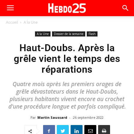
Accueil
A la Une
A la Une
Dossier de la semaine
Flash
Haut-Doubs. Après la
grêle vient le temps des
réparations
Quatre mois après les premiers orages de
grêle dévastateurs dans le Haut-Doubs,
plusieurs habitants vivent encore au crochet
d'une procédure longue et parfois compliqué.
Par
Martin Saussard
-
26 septembre 2022