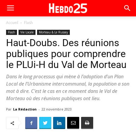
Accueil
Flash
Flash
Vie Locale
Morteau & Le Russey
Haut-Doubs. Des réunions
publiques pour comprendre
le PLUi-H du Val de Morteau
Dans le long processus qui mène à l’adoption d’un Plan
Local de l’Urbanisme intercommunal, la population a son
mot à dire. C’est le cas en ce moment dans le Val de
Morteau où des réunions publiques ont lieu.
Par
La Rédaction
-
22 novembre 2023