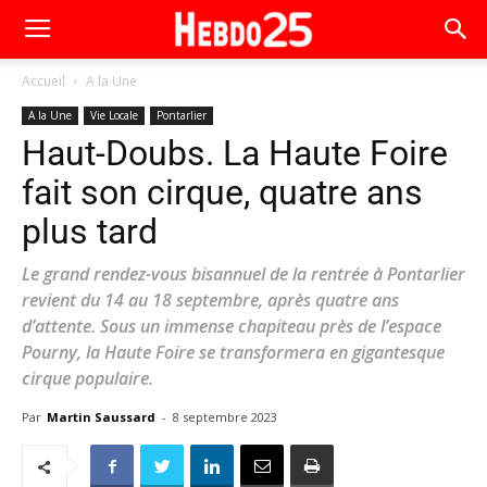
Accueil
A la Une
A la Une
Vie Locale
Pontarlier
Haut-Doubs. La Haute Foire
fait son cirque, quatre ans
plus tard
Le grand rendez-vous bisannuel de la rentrée à Pontarlier
revient du 14 au 18 septembre, après quatre ans
d’attente. Sous un immense chapiteau près de l’espace
Pourny, la Haute Foire se transformera en gigantesque
cirque populaire.
Par
Martin Saussard
-
8 septembre 2023