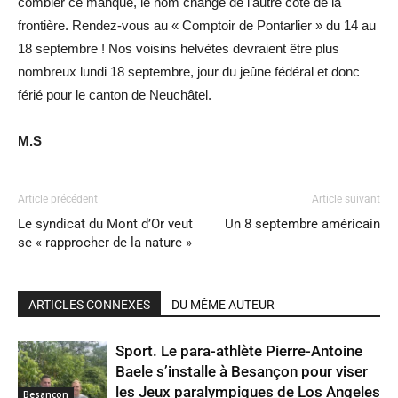
combler ce manque, le nom change de l’autre côté de la
frontière. Rendez-vous au « Comptoir de Pontarlier » du 14 au
18 septembre ! Nos voisins helvètes devraient être plus
nombreux lundi 18 septembre, jour du jeûne fédéral et donc
férié pour le canton de Neuchâtel.
M.S
Article précédent
Article suivant
Le syndicat du Mont d’Or veut
Un 8 septembre américain
se « rapprocher de la nature »
ARTICLES CONNEXES
DU MÊME AUTEUR
Sport. Le para-athlète Pierre-Antoine
Baele s’installe à Besançon pour viser
les Jeux paralympiques de Los Angeles
Besançon