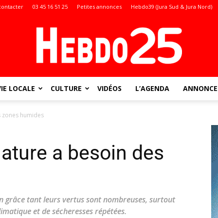
contacter
03 45 16 51 25
Petites annonces
Hebdo39 (Jura Sud & Jura Nord)
VIE LOCALE
CULTURE
VIDÉOS
L’AGENDA
ANNONCES
Doubs
s zones humides
ature a besoin des
:
n grâce tant leurs vertus sont nombreuses, surtout
limatique et de sécheresses répétées.