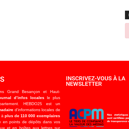
OS
INSCRIVEZ-VOUS À LA
NEWSLETTER
ons Grand Besançon et Haut-
ournal d’infos locales
le plus
épartement. HEBDO25 est un
madaire
d’informations locales de
é à
plus de 110 000 exemplaires
 en points de dépôts dans vos
x et en boîtes aux lettres sur