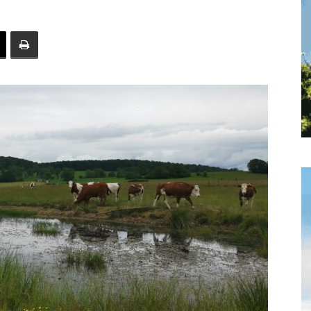
toute
l'info
locale
–