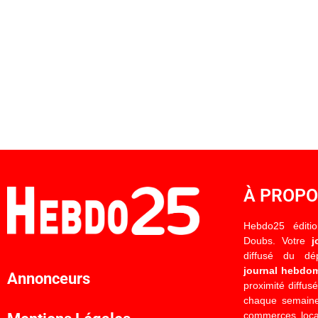
À PROP
Hebdo25 éditi
Doubs. Votre
j
diffusé du d
journal hebdo
Annonceurs
proximité diffus
chaque semaine
commerces locau