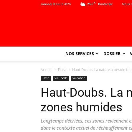
C
samedi 8 août 2026
25.6
Nous 
Pontarlier
NOS SERVICES
DOSSIER
Accueil
Flash
Haut-Doubs. La nature a besoin de
Flash
Vie Locale
Valdahon
Haut-Doubs. La n
zones humides
Longtemps décriées, ces zones reviennent e
dans le contexte actuel de réchauffement c