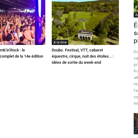
E
É
s
p
A la Une
mb’in’Rock : le
Doubs. Festival, VTT, cabaret
Da
omplet de la 14e édition
équestre, cirque, nuit des étoiles… :
sa
idées de sortie du week-end
pr
Fr
at
re
l’
co
mi