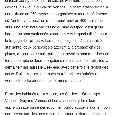
délocalisée il y a dix ans du côté de Fournets-Luisans pour
devenir le ski-club du Val de Vennes. La petite station située à
une altitude de 950 mètres est organisée autour de bâtiments
où l’on trouve la location de matériel, environ 400 paires de
skis, une salle hors-sac et une cuisine équipée, ainsi qu’un
hangar où sont stationnés la dameuse et le quad utilisés pour
le traçage des pistes ». Lorsque la neige est là en quantité
suffisante, deux bénévoles s’attellent à la préparation des
pistes, de jour ou de nuit, puis les bénévoles sont mobilisés en
tenant compte de leurs obligations respectives, les retraités la
semaine mais aussi le week-end avec cette fois le renfort des
actifs. Puis il y a les fameuses et très prisées soirées du
vendredi, sortie en raquettes et menu raclette.
Parmi les habitués de la station, les écoliers d’Orchamps-
Vennes, Guyans-Vennes et Loray viennent y faire leur
apprentissage ou se perfectionner, public auquel s’ajoutent bon
nombre de familles, des environs surtout. « Notre station est