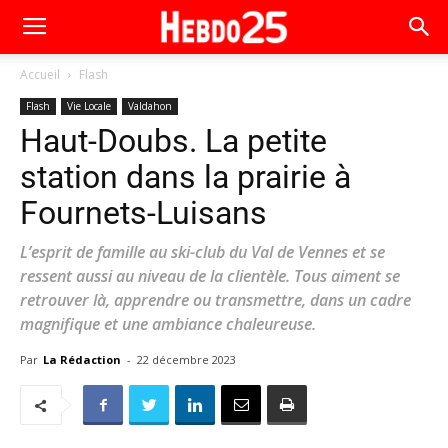
Accueil
Flash
Flash
Vie Locale
Valdahon
Haut-Doubs. La petite
station dans la prairie à
Fournets-Luisans
L’esprit de famille au ski-club du Val de Vennes et se
ressent aussi au niveau de la clientèle. Tous aiment se
retrouver là, apprendre ou transmettre, dans un cadre
magnifique et une ambiance chaleureuse.
Par
La Rédaction
-
22 décembre 2023