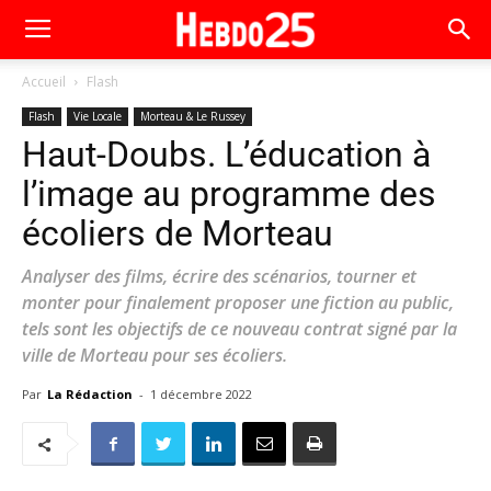
Accueil
Flash
Flash
Vie Locale
Morteau & Le Russey
Haut-Doubs. L’éducation à
l’image au programme des
écoliers de Morteau
Analyser des films, écrire des scénarios, tourner et
monter pour finalement proposer une fiction au public,
tels sont les objectifs de ce nouveau contrat signé par la
ville de Morteau pour ses écoliers.
Par
La Rédaction
-
1 décembre 2022