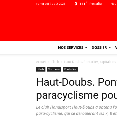
C
vendredi 7 août 2026
14.1
Nous
Pontarlier
NOS SERVICES
DOSSIER
Accueil
Flash
Haut-Doubs. Pontarlier, capitale du
Flash
Vie Locale
Pontarlier
Haut-Doubs. Ponta
paracyclisme pou
Le club Handisport Haut-Doubs a obtenu l’
para-cyclisme, qui se dérouleront les 7, 8 et