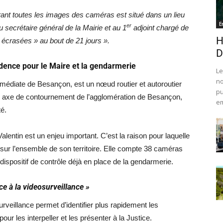
trant toutes les images des caméras est situé dans un lieu
E
er
 secrétaire général de la Mairie et au 1
adjoint chargé de
H
« écrasées » au bout de 21 jours ».
D
dence pour le Maire et la gendarmerie
Le
no
médiate de Besançon, est un nœud routier et autoroutier
pu
un axe de contournement de l’agglomération de Besançon,
em
é.
alentin est un enjeu important. C’est la raison pour laquelle
 sur l’ensemble de son territoire. Elle compte 38 caméras
ispositif de contrôle déjà en place de la gendarmerie.
e à la videosurveillance »
veillance permet d’identifier plus rapidement les
ur les interpeller et les présenter à la Justice.