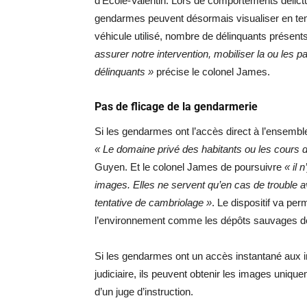
d’Ecole-Valentin. Lors de comportements délictu
gendarmes peuvent désormais visualiser en tem
véhicule utilisé, nombre de délinquants présent
assurer notre intervention, mobiliser la ou les pat
délinquants »
précise le colonel James.
Pas de flicage de la gendarmerie
Si les gendarmes ont l’accès direct à l’ensemble
« Le domaine privé des habitants ou les cours 
Guyen. Et le colonel James de poursuivre
« il
images. Elles ne servent qu’en cas de trouble av
tentative de cambriolage »
. Le dispositif va per
l’environnement comme les dépôts sauvages de
Si les gendarmes ont un accès instantané aux im
judiciaire, ils peuvent obtenir les images uniq
d’un juge d’instruction.