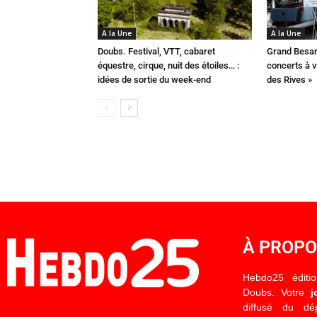
A la Une
A la Une
Doubs. Festival, VTT, cabaret
Grand Besan
équestre, cirque, nuit des étoiles… :
concerts à v
idées de sortie du week-end
des Rives »
À PROP
Hebdo25 éditi
Doubs. Votre
j
diffusé du d