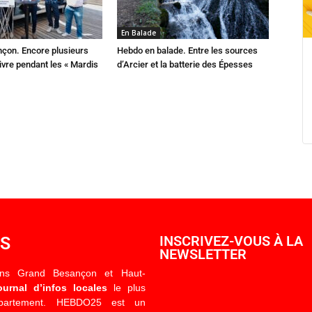
En Balade
çon. Encore plusieurs
Hebdo en balade. Entre les sources
ivre pendant les « Mardis
d’Arcier et la batterie des Épesses
OS
INSCRIVEZ-VOUS À LA
NEWSLETTER
ons Grand Besançon et Haut-
ournal d’infos locales
le plus
épartement. HEBDO25 est un