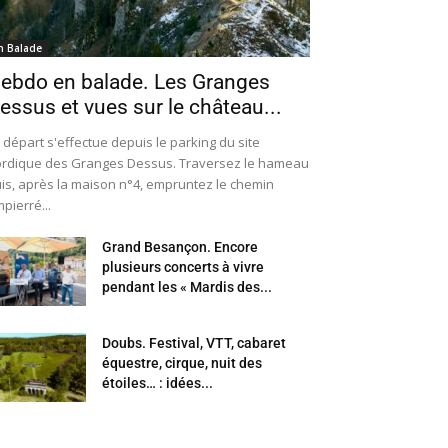
n Balade
ebdo en balade. Les Granges
essus et vues sur le château...
 départ s'effectue depuis le parking du site
rdique des Granges Dessus. Traversez le hameau
is, après la maison n°4, empruntez le chemin
pierré...
Grand Besançon. Encore
plusieurs concerts à vivre
pendant les « Mardis des...
Doubs. Festival, VTT, cabaret
équestre, cirque, nuit des
étoiles… : idées...