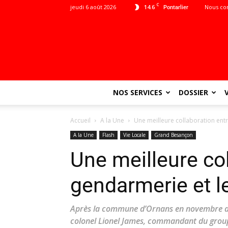
C
jeudi 6 août 2026
14.6
Nous co
Pontarlier
NOS SERVICES
DOSSIER
Accueil
A la Une
Une meilleure collaboration entr
A la Une
Flash
Vie Locale
Grand Besançon
Une meilleure col
gendarmerie et l
Après la commune d’Ornans en novembre dern
colonel Lionel James, commandant du grou