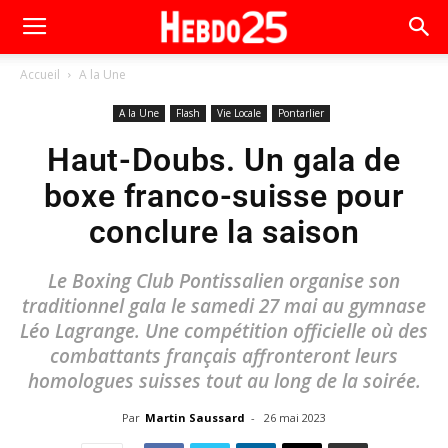
Accueil
A la Une
A la Une
Flash
Vie Locale
Pontarlier
Haut-Doubs. Un gala de
boxe franco-suisse pour
conclure la saison
Le Boxing Club Pontissalien organise son
traditionnel gala le samedi 27 mai au gymnase
Léo Lagrange. Une compétition officielle où des
combattants français affronteront leurs
homologues suisses tout au long de la soirée.
Par
Martin Saussard
-
26 mai 2023