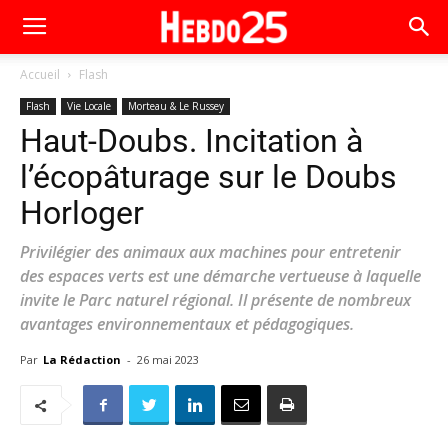
Accueil
Flash
Flash
Vie Locale
Morteau & Le Russey
Haut-Doubs. Incitation à
l’écopâturage sur le Doubs
Horloger
Privilégier des animaux aux machines pour entretenir
des espaces verts est une démarche vertueuse à laquelle
invite le Parc naturel régional. Il présente de nombreux
avantages environnementaux et pédagogiques.
Par
La Rédaction
-
26 mai 2023