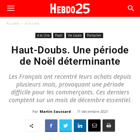
Accueil
A la Une
A la Une
Flash
Vie Locale
Pontarlier
Haut-Doubs. Une période
de Noël déterminante
Les Français ont recentré leurs achats depuis
plusieurs mois, provoquant une période
difficile pour les commerçants. Ces derniers
comptent sur un mois de décembre essentiel.
Par
Martin Saussard
-
11 décembre 2023