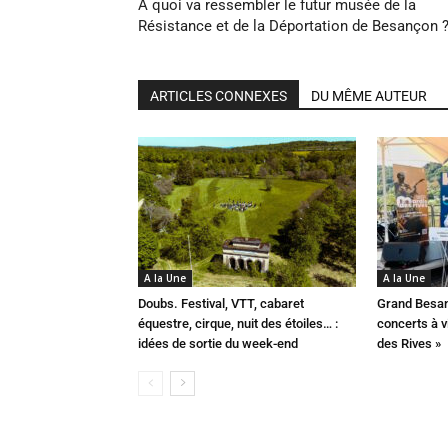
A quoi va ressembler le futur musée de la
Résistance et de la Déportation de Besançon 
ARTICLES CONNEXES
DU MÊME AUTEUR
A la Une
A la Une
Doubs. Festival, VTT, cabaret
Grand Besan
équestre, cirque, nuit des étoiles… :
concerts à v
idées de sortie du week-end
des Rives »