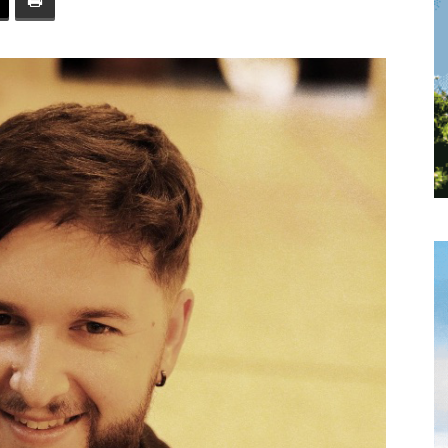
toute
l'info
locale
–