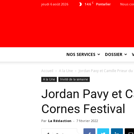
C
jeudi 6 août 2026
14.6
Nous co
Pontarlier
NOS SERVICES
DOSSIER
Accueil
A la Une
Jordan Pavy et Camille Prieur du
A la Une
Invité de la semaine
Jordan Pavy et C
Cornes Festival
Par
La Rédaction
-
7 février 2022