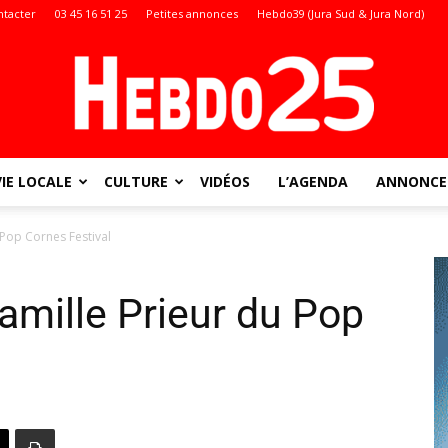
ntacter
03 45 16 51 25
Petites annonces
Hebdo39 (Jura Sud & Jura Nord)
VIE LOCALE
CULTURE
VIDÉOS
L’AGENDA
ANNONCES
Doubs
 Pop Cornes Festival
amille Prieur du Pop
: