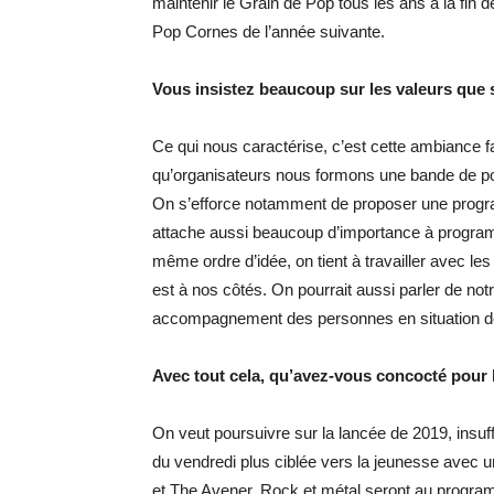
maintenir le Grain de Pop tous les ans à la fin de
Pop Cornes de l’année suivante.
Vous insistez beaucoup sur les valeurs que 
Ce qui nous caractérise, c’est cette ambiance fa
qu’organisateurs nous formons une bande de pot
On s’efforce notamment de proposer une program
attache aussi beaucoup d’importance à program
même ordre d’idée, on tient à travailler avec le
est à nos côtés. On pourrait aussi parler de not
accompagnement des personnes en situation de
Avec tout cela, qu’avez-vous concocté pour l
On veut poursuivre sur la lancée de 2019, ins
du vendredi plus ciblée vers la jeunesse avec 
et The Avener. Rock et métal seront au progr