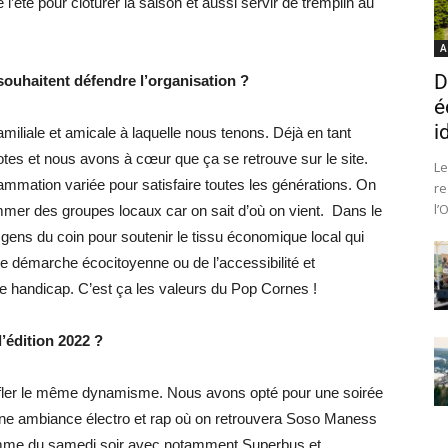
 l’été pour clôturer la saison et aussi servir de tremplin au
A
D
souhaitent défendre l’organisation ?
é
i
miliale et amicale à laquelle nous tenons. Déjà en tant
es et nous avons à cœur que ça se retrouve sur le site.
Le
mation variée pour satisfaire toutes les générations. On
re
l’
mer des groupes locaux car on sait d’où on vient. Dans le
s gens du coin pour soutenir le tissu économique local qui
re démarche écocitoyenne ou de l’accessibilité et
 handicap. C’est ça les valeurs du Pop Cornes !
’édition 2022 ?
uffler le même dynamisme. Nous avons opté pour une soirée
une ambiance électro et rap où on retrouvera Soso Maness
amme du samedi soir avec notamment Superbus et