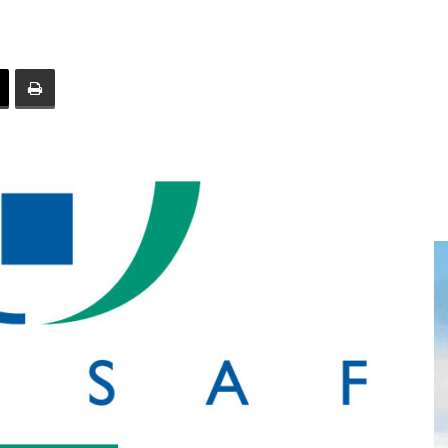
toute
l'info
locale
–