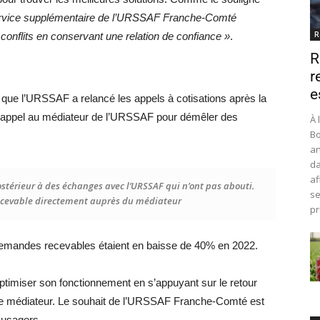
 service supplémentaire de l’URSSAF Franche-Comté
R
onflits en conservant une relation de confiance »
.
R
r
e
t que l’URSSAF a relancé les appels à cotisations après la
aire appel au médiateur de l’URSSAF pour démêler des
À 
Bo
an
da
af
ostérieur à des échanges avec l’URSSAF qui n’ont pas abouti.
se
recevable directement auprès du médiateur
pr
 demandes recevables étaient en baisse de 40% en 2022.
timiser son fonctionnement en s’appuyant sur le retour
le médiateur. Le souhait de l’URSSAF Franche-Comté est
s usagers.