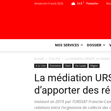
C
dimanche 9 août 2026
16.8
Nou
Pontarlier
NOS SERVICES
DOSSIER
Accueil
A la Une
La médiation URSSAF, un moyen 
A la Une
Economie
Flash
Vie Locale
Région
La médiation UR
d’apporter des r
Instauré en 2019 par l’URSSAF Franche-Comté
relations entre l’organisme de collecte des c