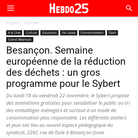
Accueil
A la Une
A la Une
Culture
Education
Vie Locale
Environnement
Flash
Grand Besançon
Besançon. Semaine
européenne de la réduction
des déchets : un gros
programme pour le Sybert
Du lundi 18 au vendredi 22 novembre, le Sybert propose
des animations gratuites pour sensibiliser le public au tri
des emballages ménagers et surtout à un mode de
consommation plus responsable. Les différents ateliers
et jeux ont lieu au nouvel espace pédagogique du
syndicat, 226C rue de Dole à Besançon (zone