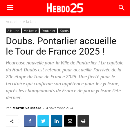
Accueil
A la Une
A la Une
Vie Locale
Pontarlier
Sports
Doubs. Pontarlier accueille
le Tour de France 2025 !
Heureuse nouvelle pour la Ville de Pontarlier ! La capitale
du Haut-Doubs est retenue pour accueillir l’arrivée de la
20e étape du Tour de France 2025. Une fierté pour le
territoire qui confirme son appétence pour le cyclisme,
après les championnats de France de paracyclisme l’été
dernier.
Par
Martin Saussard
-
4 novembre 2024