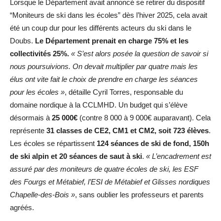
Lorsque le Département avait annoncé se retirer du dispositif
“Moniteurs de ski dans les écoles” dès l’hiver 2025, cela avait
été un coup dur pour les différents acteurs du ski dans le
Doubs.
Le Département prenait en charge 75% et les
collectivités 25%.
« S’est alors posée la question de savoir si
nous poursuivions. On devait multiplier par quatre mais les
élus ont vite fait le choix de prendre en charge les séances
pour les écoles »
, détaille Cyril Torres, responsable du
domaine nordique à la CCLMHD. Un budget qui s’élève
désormais à
25 000€
(contre 8 000 à 9 000€ auparavant). Cela
représente
31 classes de CE2, CM1 et CM2, soit 723 élèves
.
Les écoles se répartissent
124 séances de ski de fond, 150h
de ski alpin et 20 séances de saut à ski
.
« L’encadrement est
assuré par des moniteurs de quatre écoles de ski, les ESF
des Fourgs et Métabief, l’ESI de Métabief et Glisses nordiques
Chapelle-des-Bois »
, sans oublier les professeurs et parents
agréés.