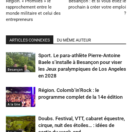
Région. « Promilès » le
Besançon : et si vous étiez le
rapprochement entre le
prochain à créer votre emploi
monde militaire et celui des
?
entrepreneurs
ARTICLES CONNEXES
DU MÊME AUTEUR
Sport. Le para-athlète Pierre-Antoine
Baele s’installe à Besançon pour viser
les Jeux paralympiques de Los Angeles
Besançon
en 2028
Région. Colomb’in’Rock : le
programme complet de la 14e édition
A la Une
Doubs. Festival, VTT, cabaret équestre,
cirque, nuit des étoiles… : idées de
sortie du week-end