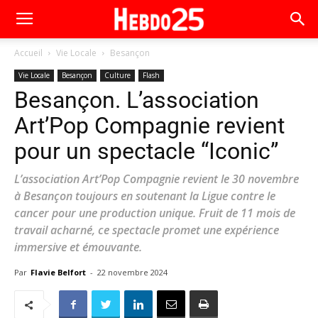
Accueil
Vie Locale
Besançon
Vie Locale
Besançon
Culture
Flash
Besançon. L’association
Art’Pop Compagnie revient
pour un spectacle “Iconic”
L’association Art’Pop Compagnie revient le 30 novembre
à Besançon toujours en soutenant la Ligue contre le
cancer pour une production unique. Fruit de 11 mois de
travail acharné, ce spectacle promet une expérience
immersive et émouvante.
Par
Flavie Belfort
-
22 novembre 2024