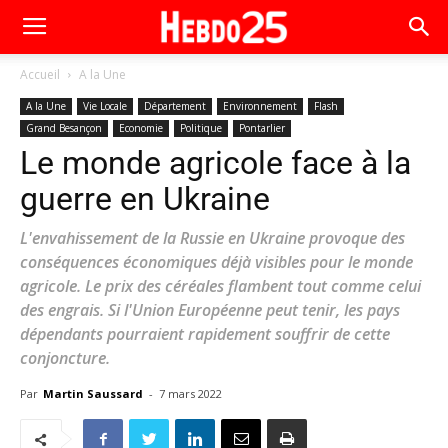
Accueil
A la Une
A la Une
Vie Locale
Département
Environnement
Flash
Grand Besançon
Economie
Politique
Pontarlier
Le monde agricole face à la
guerre en Ukraine
L'envahissement de la Russie en Ukraine provoque des
conséquences économiques déjà visibles pour le monde
agricole. Le prix des céréales flambent tout comme celui
des engrais. Si l'Union Européenne peut tenir, les pays
dépendants pourraient rapidement souffrir de cette
conjoncture.
Par
Martin Saussard
-
7 mars 2022