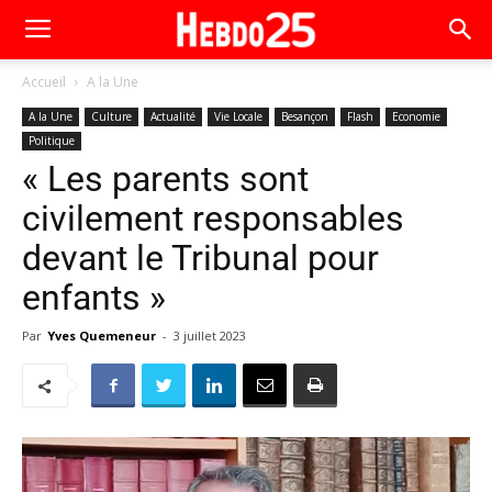
Accueil
A la Une
A la Une
Culture
Actualité
Vie Locale
Besançon
Flash
Economie
Politique
« Les parents sont
civilement responsables
devant le Tribunal pour
enfants »
Par
Yves Quemeneur
-
3 juillet 2023