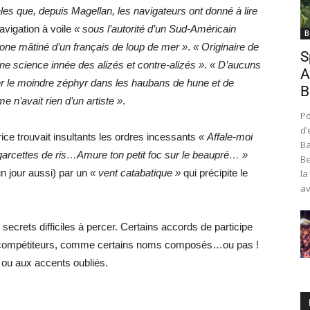
es que, depuis Magellan, les navigateurs ont donné à lire
navigation à voile
« sous l’autorité d’un Sud-Américain
B
tone mâtiné d’un français de loup de mer »
.
« Originaire de
S
e science innée des alizés et contre-alizés »
.
« D’aucuns
A
ter le moindre zéphyr dans les haubans de hune et de
B
e n’avait rien d’un artiste »
.
Po
d’
rice trouvait insultants les ordres incessants
« Affale-moi
Ba
garcettes de ris…Amure ton petit foc sur le beaupré… »
Be
un jour aussi) par un
« vent catabatique »
qui précipite le
la
av
secrets difficiles à percer. Certains accords de participe
x compétiteurs, comme certains noms composés…ou pas !
 ou aux accents oubliés.