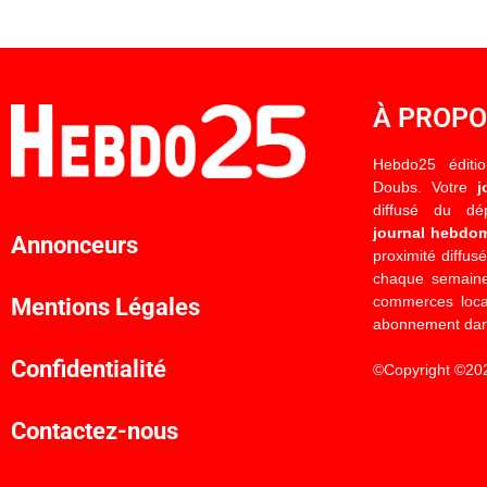
À PROP
Hebdo25 éditi
Doubs. Votre
j
diffusé du d
journal hebdo
Annonceurs
proximité diffus
chaque semaine
commerces locau
Mentions Légales
abonnement dan
Confidentialité
©Copyright ©20
Contactez-nous