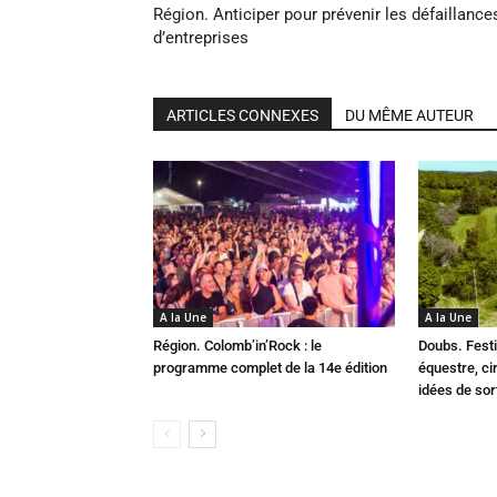
Région. Anticiper pour prévenir les défaillance
d’entreprises
ARTICLES CONNEXES
DU MÊME AUTEUR
A la Une
A la Une
Région. Colomb’in’Rock : le
Doubs. Festi
programme complet de la 14e édition
équestre, cir
idées de so