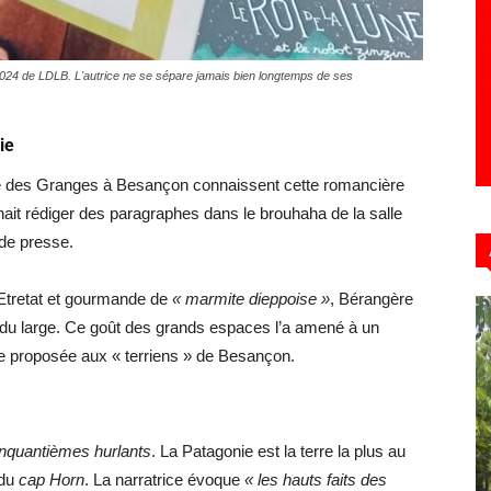
 2024 de LDLB. L'autrice ne se sépare jamais bien longtemps de ses
ie
e des Granges à Besançon connaissent cette romancière
venait rédiger des paragraphes dans le brouhaha de la salle
 de presse.
’Etretat et gourmande de
« marmite dieppoise »
, Bérangère
 du large. Ce goût des grands espaces l’a amené à un
e proposée aux « terriens » de Besançon.
inquantièmes hurlants
. La Patagonie est la terre la plus au
 du
cap Horn
. La narratrice évoque
« les hauts faits des