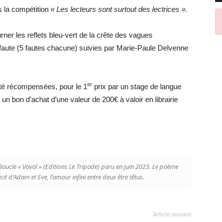
 la compétition
« Les lecteurs sont surtout des lectrices ».
rner les reflets bleu-vert de la crête des vagues
faute (5 fautes chacune) suivies par Marie-Paule Delvenne
er
té récompensées, pour le 1
prix par un stage de langue
 un bon d’achat d’une valeur de 200€ à valoir en librairie
oucle « Vovöl » (Editions Le Tripode) paru en juin 2023. Le poème
t d’Adam et Eve, l’amour infini entre deux être têtus.
Article suivant