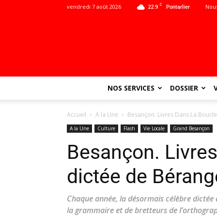
C
vendredi 7 août 2026
22.9
Nous
Pontarlier
NOS SERVICES
DOSSIER
Accueil
A la Une
Besançon. Livres Dans La Boucle
A la Une
Culture
Flash
Vie Locale
Grand Besançon
Besançon. Livres
dictée de Bérang
Chaque année, la désormais célèbre dictée de
la grammaire et de bretteurs de l’orthographe