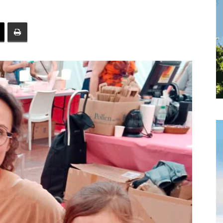
toute
l'info
locale
–