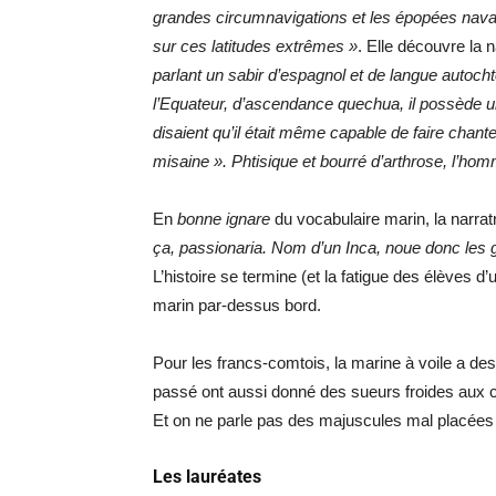
grandes circumnavigations et les épopées naval
sur ces latitudes extrêmes »
. Elle découvre la 
parlant un sabir d’espagnol et de langue autoch
l’Equateur, d’ascendance quechua, il possède un
disaient qu’il était même capable de faire chan
misaine ». Phtisique et bourré d’arthrose, l’homm
En
bonne ignare
du vocabulaire marin, la narrat
ça, passionaria. Nom d’un Inca, noue donc les 
L’histoire se termine (et la fatigue des élèves d’
marin par-dessus bord.
Pour les francs-comtois, la marine à voile a des 
passé ont aussi donné des sueurs froides au
Et on ne parle pas des majuscules mal placées
Les lauréates