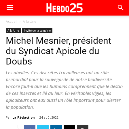
Accueil
A la Une
A la Une
Invité de la semaine
Michel Mesnier, président
du Syndicat Apicole du
Doubs
Les abeilles. Ces discrètes travailleuses ont un rôle
primordial pour la sauvegarde de notre biodiversité.
Encore faut-il que les humains comprennent que le destin
de ces insectes et lié au leur. En véritables vigies, les
apiculteurs ont eux aussi un rôle important pour alerter
la population.
Par
La Rédaction
-
24 août 2022