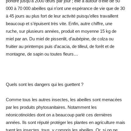
pondre jusqu’à 2000 œufs par jour ; elle a autour d’elle de 50
000 à 70 000 abeilles qui n’ont une espérance de vie que de 30
à 45 jours au plus fort de leur activité puisqu’elles travaillent
beaucoup et s’épuisent très vite. Enfin, autre chiffre, une
ruche, sur plusieurs années, produit en moyenne 15 kg de
miel par an. Du miel de pissenlit, d’aubépine, de colza ou
fruitier au printemps puis d’acacia, de tilleul, de forêt et de
montagne, de sapin ou toutes fleurs…
Quels sont les dangers qui les guettent ?
Comme tous les autres insectes, les abeilles sont menacées
par les produits phytosanitaires. Notamment les
néonicotinoïdes dont on a beaucoup parlé ces dernières
années. Ils sont réputé protéger les plantes en agriculture mais
tuent les insectes, tous, y compris les abeilles. Or, si on ne