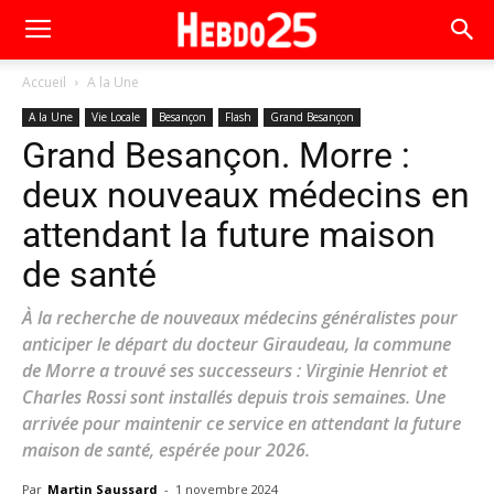
Accueil
A la Une
A la Une
Vie Locale
Besançon
Flash
Grand Besançon
Grand Besançon. Morre :
deux nouveaux médecins en
attendant la future maison
de santé
À la recherche de nouveaux médecins généralistes pour
anticiper le départ du docteur Giraudeau, la commune
de Morre a trouvé ses successeurs : Virginie Henriot et
Charles Rossi sont installés depuis trois semaines. Une
arrivée pour maintenir ce service en attendant la future
maison de santé, espérée pour 2026.
Par
Martin Saussard
-
1 novembre 2024