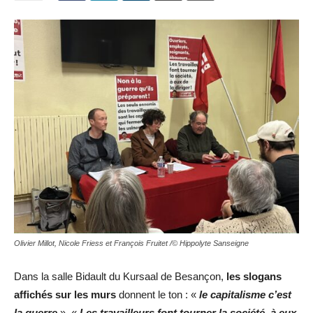
Olivier Millot, Nicole Friess et François Fruitet /© Hippolyte Sanseigne
Dans la salle Bidault du Kursaal de Besançon,
les slogans
affichés sur les murs
donnent le ton : «
le capitalisme c’est
la guerre
», «
Les travailleurs font tourner la société, à eux