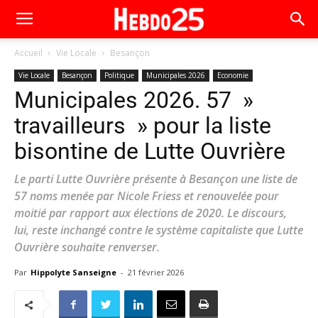
Accueil
Vie Locale
Besançon
Vie Locale
Besançon
Politique
Municipales 2026
Economie
Municipales 2026. 57 »
travailleurs » pour la liste
bisontine de Lutte Ouvrière
Le parti Lutte Ouvrière présente à Besançon une liste de
57 noms menée par Nicole Friess et renouvelée pour
moitié par rapport aux élections de 2020. Le discours,
lui, reste inchangé contre le système capitaliste que Lutte
Ouvrière souhaite renverser.
Par
Hippolyte Sanseigne
-
21 février 2026