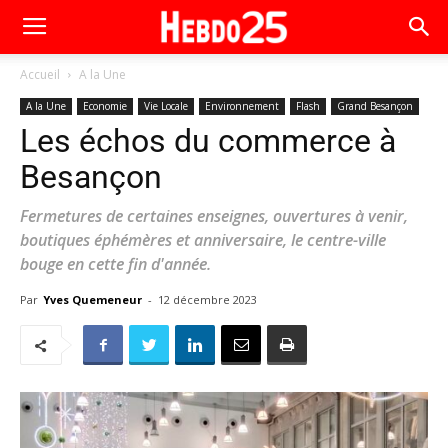
Accueil
A la Une
A la Une
Economie
Vie Locale
Environnement
Flash
Grand Besançon
Les échos du commerce à
Besançon
Fermetures de certaines enseignes, ouvertures à venir,
boutiques éphémères et anniversaire, le centre-ville
bouge en cette fin d'année.
Par
Yves Quemeneur
-
12 décembre 2023