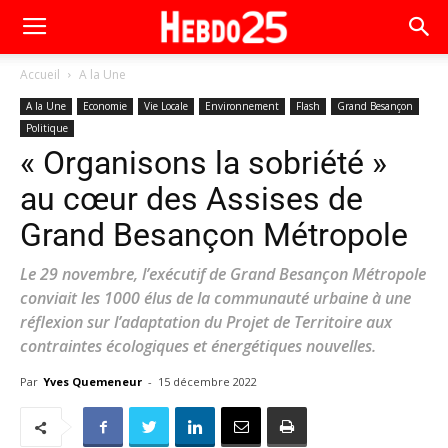
Accueil
A la Une
A la Une
Economie
Vie Locale
Environnement
Flash
Grand Besançon
Politique
« Organisons la sobriété »
au cœur des Assises de
Grand Besançon Métropole
Le 29 novembre, l’exécutif de Grand Besançon Métropole
conviait les 1000 élus de la communauté urbaine à une
réflexion sur l’adaptation du Projet de Territoire aux
contraintes écologiques et énergétiques nouvelles.
Par
Yves Quemeneur
-
15 décembre 2022