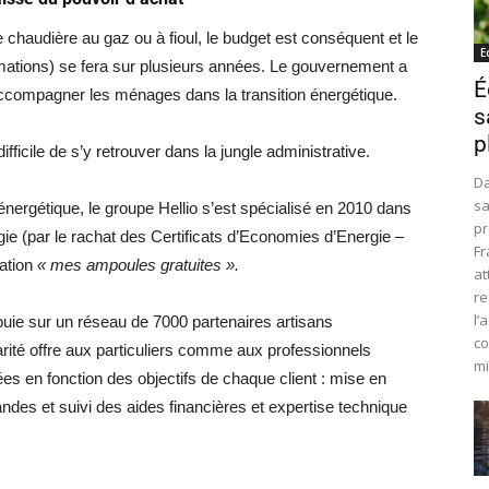
chaudière au gaz ou à fioul, le budget est conséquent et le
E
ations) se fera sur plusieurs années. Le gouvernement a
É
accompagner les ménages dans la transition énergétique.
s
p
ifficile de s’y retrouver dans la jungle administrative.
Da
sa
énergétique, le groupe Hellio s’est spécialisé en 2010 dans
pr
ie (par le rachat des Certificats d’Economies d’Energie –
Fr
ration
« mes ampoules gratuites ».
at
re
l’
ppuie sur un réseau de 7000 partenaires artisans
co
té offre aux particuliers comme aux professionnels
mi
ées en fonction des objectifs de chaque client : mise en
ndes et suivi des aides financières et expertise technique