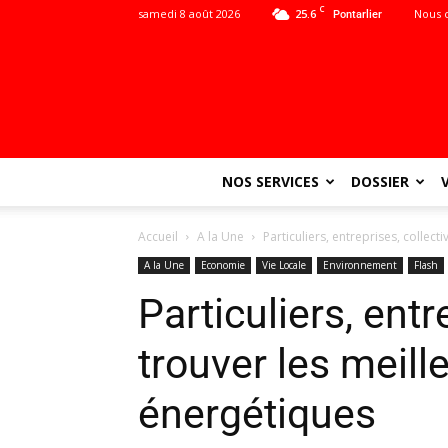
C
samedi 8 août 2026
25.6
Nous 
Pontarlier
NOS SERVICES
DOSSIER
Accueil
A la Une
Particuliers, entreprises, collect
A la Une
Economie
Vie Locale
Environnement
Flash
Particuliers, entre
trouver les meill
énergétiques