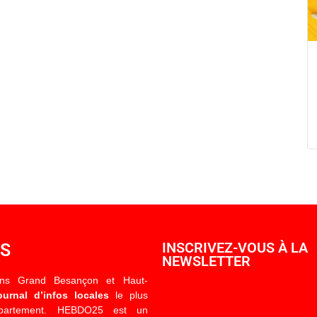
OS
INSCRIVEZ-VOUS À LA
NEWSLETTER
ons Grand Besançon et Haut-
ournal d’infos locales
le plus
épartement. HEBDO25 est un