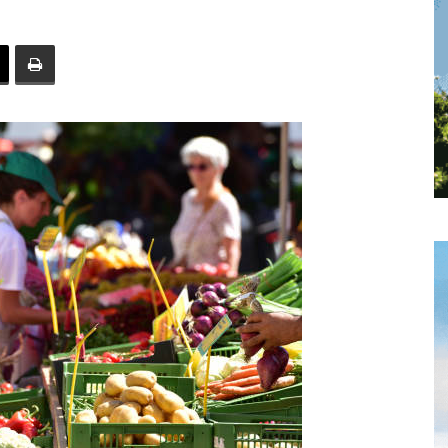
toute
l'info
locale
–