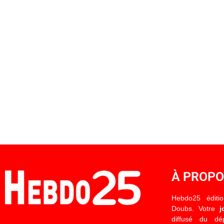
À PROP
Hebdo25 éditi
Doubs. Votre
j
diffusé du d