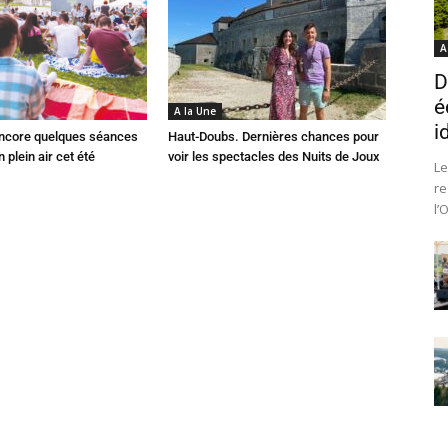
A
D
é
A la Une
i
 Encore quelques séances
Haut-Doubs. Dernières chances pour
 plein air cet été
voir les spectacles des Nuits de Joux
Le
re
l’