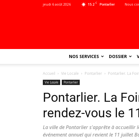
C
jeudi 6 août 2026
15.2
Nous co
Pontarlier
NOS SERVICES
DOSSIER
Accueil
Vie Locale
Pontarlier
Pontarlier. La Foi
Vie Locale
Pontarlier
Pontarlier. La Foi
rendez-vous le 11
La ville de Pontarlier s'apprête à accueillir 
événement annuel qui revient le 11 juillet 