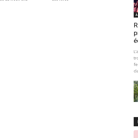
A
R
p
é
L’
tr
fe
cl