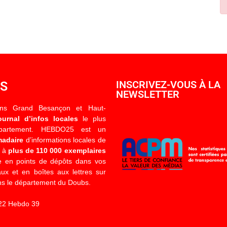
OS
INSCRIVEZ-VOUS À LA
NEWSLETTER
ons Grand Besançon et Haut-
ournal d’infos locales
le plus
épartement. HEBDO25 est un
madaire
d’informations locales de
é à
plus de 110 000 exemplaires
 en points de dépôts dans vos
x et en boîtes aux lettres sur
s le département du Doubs.
22 Hebdo 39