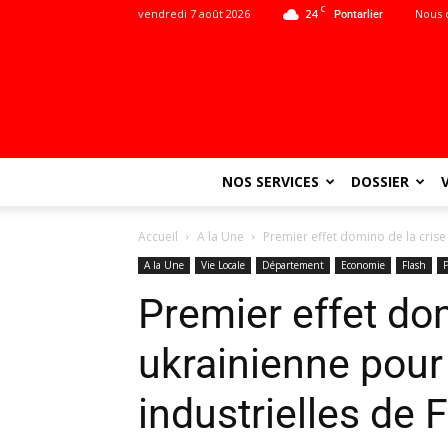
C
vendredi 7 août 2026
24
Nous 
Pontarlier
NOS SERVICES
DOSSIER
Accueil
A la Une
Premier effet domino de la crise 
A la Une
Vie Locale
Département
Economie
Flash
P
Premier effet dom
ukrainienne pour 
industrielles de