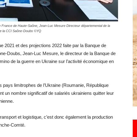
Hebdo25
e France de Haute-Saône, Jean-Luc Mesure Directeur départemental de la
de la CCI Saône-Doubs ©YQ
e 2021 et des projections 2022 faite par la Banque de
ône-Doubs, Jean-Luc Mesure, le directeur de la Banque de
mino de la guerre en Ukraine sur l’activité économique en
es pays limitrophes de l’Ukraine (Roumanie, République
un nombre significatif de salariés ukrainiens quitter leur
nienne.
ransport et logistique, c’est donc également la production
Franche-Comté.