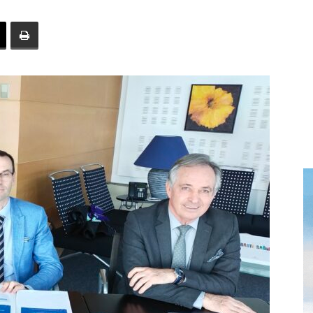
toute
l'info
locale
–