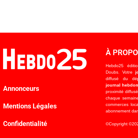
À PROP
Hebdo25 éditi
Doubs. Votre
j
diffusé du d
journal hebdo
Annonceurs
proximité diffus
chaque semaine
commerces locau
Mentions Légales
abonnement dan
Confidentialité
©Copyright ©20