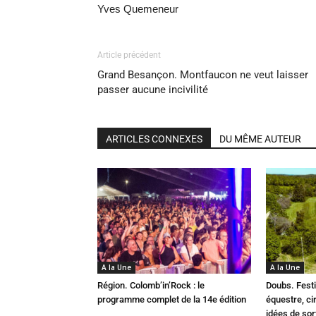
Yves Quemeneur
Article précédent
Grand Besançon. Montfaucon ne veut laisser
passer aucune incivilité
ARTICLES CONNEXES
DU MÊME AUTEUR
A la Une
A la Une
Région. Colomb’in’Rock : le
Doubs. Festi
programme complet de la 14e édition
équestre, cir
idées de so