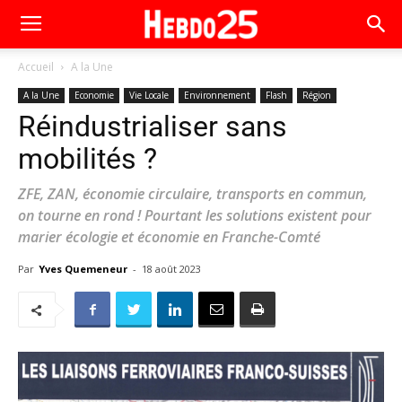
Accueil
A la Une
A la Une
Economie
Vie Locale
Environnement
Flash
Région
Réindustrialiser sans
mobilités ?
ZFE, ZAN, économie circulaire, transports en commun,
on tourne en rond ! Pourtant les solutions existent pour
marier écologie et économie en Franche-Comté
Par
Yves Quemeneur
-
18 août 2023